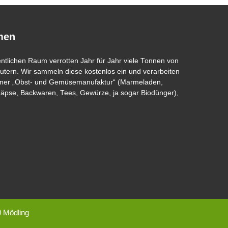
men
entlichen Raum verrotten Jahr für Jahr viele Tonnen von
tern. Wir sammeln diese kostenlos ein und verarbeiten
 einer „Obst- und Gemüsemanufaktur“ (Marmeladen,
näpse, Backwaren, Tees, Gewürze, ja sogar Biodünger),
0 Mödling