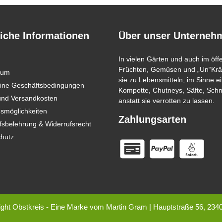
iche Informationen
Über unser Unterneh
In vielen Gärten und auch im öff
Früchten, Gemüsen und „Un“Kräu
sum
sie zu Lebensmitteln, im Sinne
ine Geschäftsbedingungen
Kompotte, Chutneys, Säfte, Sch
 und Versandkosten
anstatt sie verrotten zu lassen.
smöglichkeiten
Zahlungsarten
fsbelehrung & Widerrufsrecht
hutz
ght Obstkreis - Eine Marke vom Martin Gram | Hauptstraße 56, 234