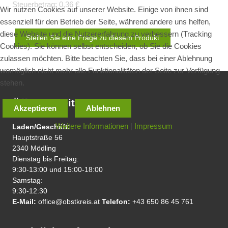
Steuerbetrag:
0,36 €
Wir nutzen Cookies auf unserer Website. Einige von ihnen sind
essenziell für den Betrieb der Seite, während andere uns helfen,
diese Website und die Nutzererfahrung zu verbessern (Tracking
Stellen Sie eine Frage zu diesem Produkt
Cookies). Sie können selbst entscheiden, ob Sie die Cookies
zulassen möchten. Bitte beachten Sie, dass bei einer Ablehnung
womöglich nicht mehr alle Funktionalitäten der Seite zur Verfügung
stehen.
Öffnungszeiten
Akzeptieren
Ablehnen
Weitere Informationen
|
Impressum
Laden/Geschäft:
Hauptstraße 56
2340 Mödling
Dienstag bis Freitag:
9:30-13:00 und 15:00-18:00
Samstag:
9:30-12:30
E-Mail:
office@obstkreis.at
Telefon:
+43 650 86 45 761