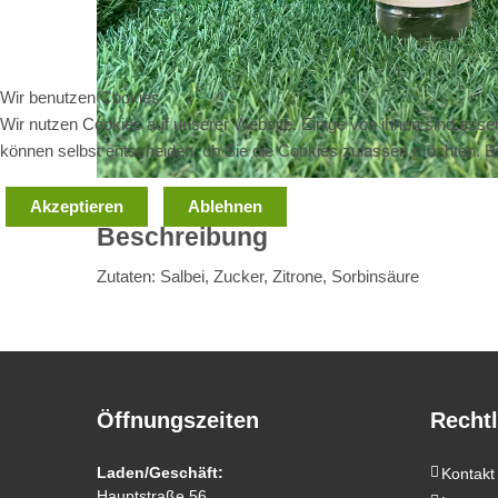
Wir benutzen Cookies
Wir nutzen Cookies auf unserer Website. Einige von ihnen sind essen
können selbst entscheiden, ob Sie die Cookies zulassen möchten. Bit
Akzeptieren
Ablehnen
Beschreibung
Zutaten: Salbei, Zucker, Zitrone, Sorbinsäure
Öffnungszeiten
Rechtl
Laden/Geschäft:
Kontakt
Hauptstraße 56