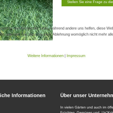
Stellen Sie eine Frage zu d
ziell für den Betrieb der Seite, während andere uns helfen, diese We
te beachten Sie, dass bei einer Ablehnung womöglich nicht mehr alle 
Weitere Informationen
|
Impressum
iche Informationen
Über unser Unterneh
In vielen Gärten und auch im öff
Früchten, Gemüsen und „Un“Kräu