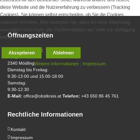
diese Website und die Nutzererfahrung zu verbessern (Tracking
Cookies). Sie können selbst entscheiden, ob Sie die Cookies
zulassen möchten. Bitte beachten Sie, dass bei einer Ablehnung
womöglich nicht mehr alle Funktionalitäten der Seite zur Verfügung
Öffnungszeiten
stehen.
Laden/Geschäft:
Akzeptieren
Ablehnen
Hauptstraße 56
Weitere Informationen
|
Impressum
2340 Mödling
Dienstag bis Freitag:
9:30-13:00 und 15:00-18:00
Samstag:
9:30-12:30
E-Mail:
office@obstkreis.at
Telefon:
+43 650 86 45 761
Rechtliche Informationen
Kontakt
Impressum